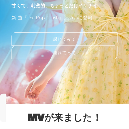
甘くて、刺激的、ちょっとだけイケナイ
新 曲『 Ice Pop Crush』、ついに登場
感じてみて
連れてって
MVが来ました！