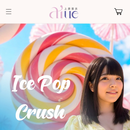
コンテ
カ
ンツに
ー
進む
ト
IcePop
Crush